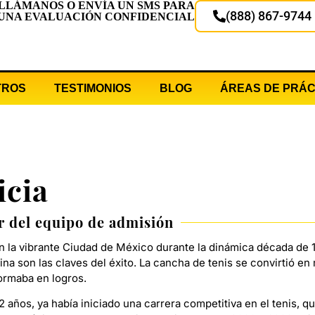
LLÁMANOS O ENVÍA UN SMS PARA
(888) 867-9744
UNA EVALUACIÓN CONFIDENCIAL
TROS
TESTIMONIOS
BLOG
ÁREAS DE PRÁC
icia
r del equipo de admisión
n la vibrante Ciudad de México durante la dinámica década de 
lina son las claves del éxito. La cancha de tenis se convirtió e
ormaba en logros.
12 años, ya había iniciado una carrera competitiva en el tenis, q