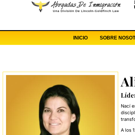
INICIO
SOBRE NOSO
Al
Líde
Nací e
discip
transf
A los 