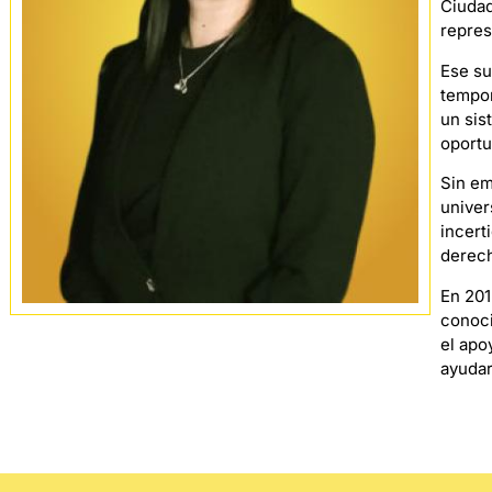
Ciudad
repres
Ese su
tempor
un sis
oportu
Sin em
univer
incert
derec
En 201
conoci
el apo
ayudar