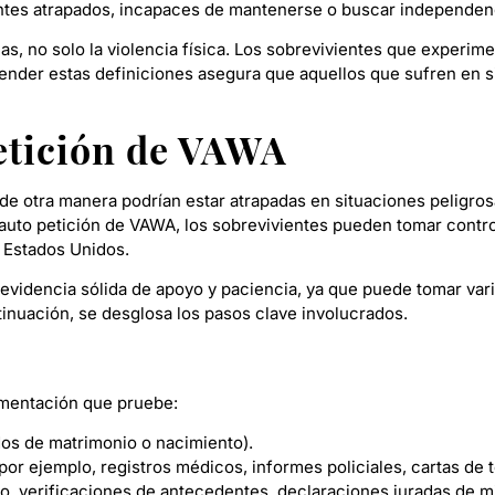
ientes atrapados, incapaces de mantenerse o buscar independen
no solo la violencia física. Los sobrevivientes que experimen
ender estas definiciones asegura que aquellos que sufren en s
petición de VAWA
e otra manera podrían estar atrapadas en situaciones peligro
a auto petición de VAWA, los sobrevivientes pueden tomar contr
s Estados Unidos.
evidencia sólida de apoyo y paciencia, ya que puede tomar var
inuación, se desglosa los pasos clave involucrados.
a
cumentación que pruebe:
ados de matrimonio o nacimiento).
por ejemplo, registros médicos, informes policiales, cartas de 
o, verificaciones de antecedentes, declaraciones juradas de 