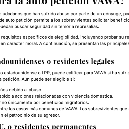
para la auto petición VAWA
 ciudadanos que han sufrido abuso por parte de un cónyuge, pa
e auto petición permite a los sobrevivientes solicitar benefici
uedan buscar seguridad sin temor a represalias.
n requisitos específicos de elegibilidad, incluyendo probar su 
uen carácter moral. A continuación, se presentan las principa
dounidenses o residentes legales
o estadounidense o LPR, puede calificar para VAWA si ha sufri
 petición. Aún puede ser elegible si:
años debido al abuso.
ebido a acciones relacionadas con violencia doméstica.
y no únicamente por beneficios migratorios.
entre los casos más comunes de VAWA. Los sobrevivientes que c
in el patrocinio de su agresor.
UU. o residentes permanentes