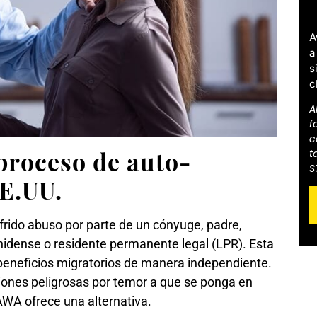
A
a
s
c
A
f
c
roceso de auto-
t
S
E.UU.
rido abuso por parte de un cónyuge, padre,
idense o residente permanente legal (LPR). Esta
r beneficios migratorios de manera independiente.
nes peligrosas por temor a que se ponga en
AWA ofrece una alternativa.