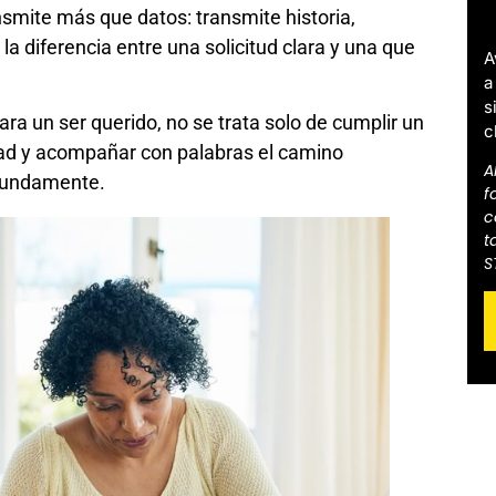
smite más que datos: transmite historia,
a diferencia entre una solicitud clara y una que
A
a
s
ara un ser querido, no se trata solo de cumplir un
c
rdad y acompañar con palabras el camino
A
ofundamente.
f
c
t
S