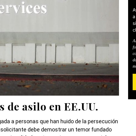
A
a
s
c
Al
f
c
d
m
 de asilo en EE.UU.
rgada a personas que han huido de la persecución
 el solicitante debe demostrar un temor fundado