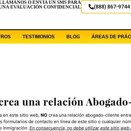
LLÁMANOS O ENVÍA UN SMS PARA
(888) 867-9744
UNA EVALUACIÓN CONFIDENCIAL
TROS
TESTIMONIOS
BLOG
ÁREAS DE PRÁC
o crea una relación Abogado
a en este sitio web,
NO
crea una relación abogado-cliente entr
formularios de contacto en línea de este sitio o cualquier núm
e Inmigración.
En consecuencia, no debe utilizar este sitio web