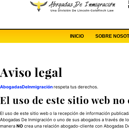
INICIO
SOBRE NOSO
Aviso legal
AbogadasDeInmigración
respeta tus derechos.
El uso de este sitio web n
El uso de este sitio web o la recepción de información publicad
Abogadas De Inmigración o uno de sus abogados a través de los 
manera
NO
crea una relación abogado-cliente con Abogadas D